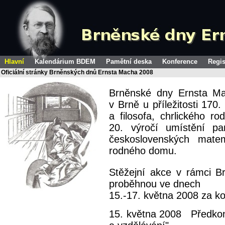
Hlavní
Kalendárium BDEM
Pamětní deska
Konference
Regis
Oficiální stránky Brněnských dnů Ernsta Macha 2008
Brněnské dny Ernsta Ma
v Brně u příležitosti 170
a filosofa, chrlického 
20. výročí umístění p
československých mate
rodného domu.
Stěžejní akce v rámci 
proběhnou ve dnech
15.-17. května 2008 za k
15. května 2008 Předkonf