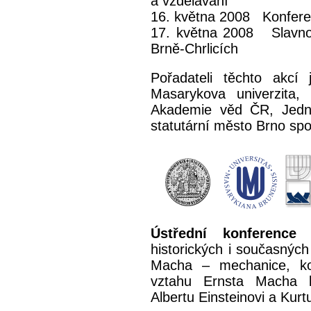
a vzdělávání"
16. května 2008 Konferen
17. května 2008 Slavnos
Brně-Chrlicích
Pořadateli těchto akcí 
Masarykova univerzita,
Akademie věd ČR, Jedno
statutární město Brno sp
Ústřední konference
j
historických i současných
Macha – mechanice, kosm
vztahu Ernsta Macha 
Albertu Einsteinovi a Kurt