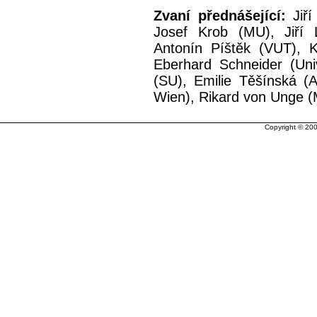
Zvaní přednášející:
Jiří
Josef Krob (MU), Jiří
Antonín Píštěk (VUT), K
Eberhard Schneider (Univ
(SU), Emilie Těšínská (A
Wien), Rikard von Unge (
Copyright © 20